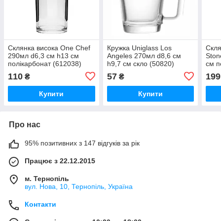
Склянка висока One Chef
Кружка Uniglass Los
Скля
290мл d6,3 см h13 см
Angeles 270мл d8,6 см
Ston
полікарбонат (612038)
h9,7 см скло (50820)
см п
(612
110
57
199
₴
₴
Купити
Купити
Про нас
95% позитивних з 147 відгуків за рік
Працює з 22.12.2015
м. Тернопіль
вул. Нова, 10, Тернопіль, Україна
Контакти