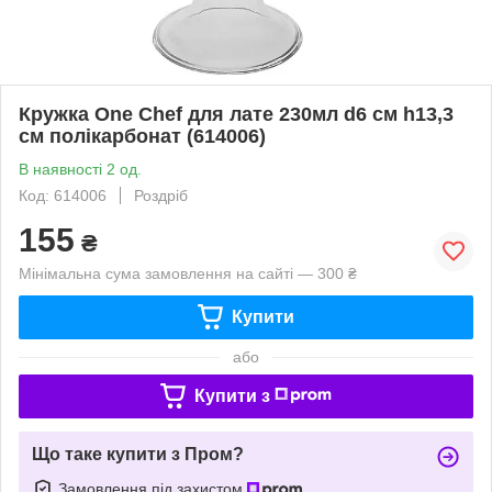
Кружка One Chef для лате 230мл d6 см h13,3
см полікарбонат (614006)
В наявності 2 од.
Код: 614006
Роздріб
155
₴
Мінімальна сума замовлення на сайті — 300 ₴
Купити
або
Купити з
Що таке купити з Пром?
Замовлення під захистом