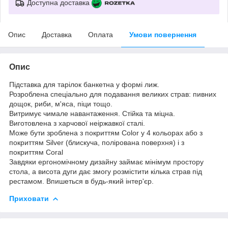
Доступна доставка
Опис
Доставка
Оплата
Умови повернення
Опис
Підставка для тарілок банкетна у формі лиж.
Розроблена спеціально для подавання великих страв: пивних
дощок, риби, м'яса, піци тощо.
Витримує чимале навантаження. Стійка та міцна.
Виготовлена з харчової неіржавкої сталі.
Може бути зроблена з покриттям Color у 4 кольорах або з
покриттям Silver (блискуча, полірована поверхня) і з
покриттям Coral
Завдяки ергономічному дизайну займає мінімум простору
стола, а висота дуги дає змогу розмістити кілька страв під
рестамом. Впишеться в будь-який інтер'єр.
Приховати