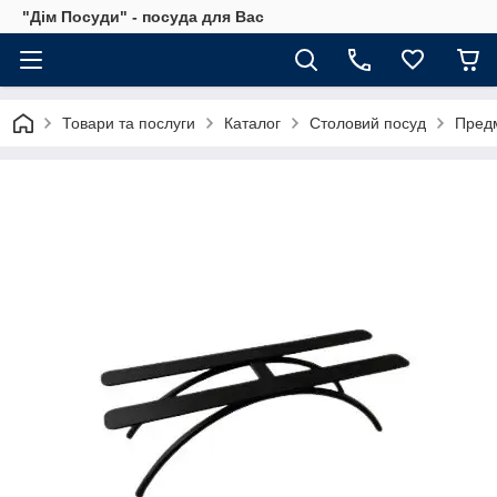
"Дім Посуди" - посуда для Вас
Товари та послуги
Каталог
Столовий посуд
Предм