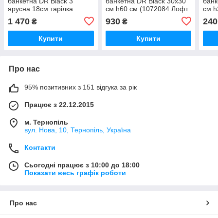
банкетна DR Black 3
банкетна DR Black 30х30
банк
ярусна 18см тарілка
см h60 см (1072084 Лофт
см h
19,5х29 см h43 см
3 Яруси)
1 470
930
240
₴
₴
(1072033)
Купити
Купити
Про нас
95% позитивних з 151 відгука за рік
Працює з 22.12.2015
м. Тернопіль
вул. Нова, 10, Тернопіль, Україна
Контакти
Сьогодні працює з 10:00 до 18:00
Показати весь графік роботи
Про нас