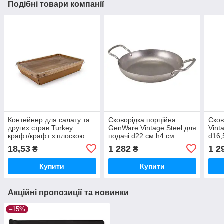
Подібні товари компанії
Контейнер для салату та
Сковорідка порційна
Ско
других страв Turkey
GenWare Vintage Steel для
Vint
крафт/крафт з плоскою
подачі d22 см h4 см
d16,
pet кришкою 2,1л 21,5х15
вуглецева сталь
вугл
18,53
1 282
1 2
₴
₴
см h4,8 см паперовий
(SDPP22V)
(SM
(012343/50/300)
Купити
Купити
Акційні пропозиції та новинки
–15%