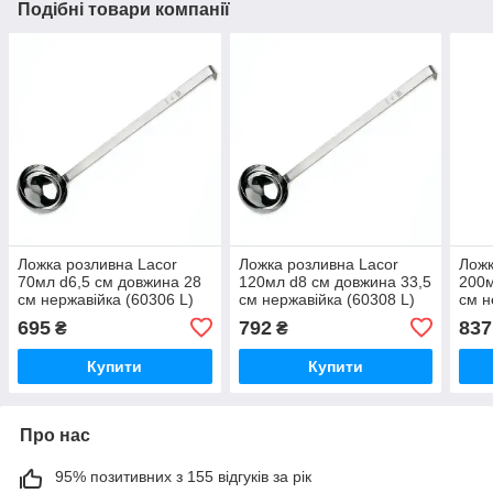
Подібні товари компанії
Ложка розливна Lacor
Ложка розливна Lacor
Ложк
70мл d6,5 см довжина 28
120мл d8 см довжина 33,5
200м
см нержавійка (60306 L)
см нержавійка (60308 L)
см н
695
792
837
₴
₴
Купити
Купити
Про нас
95% позитивних з 155 відгуків за рік