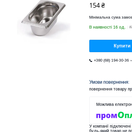
154 ₴
Мінімальна сума замов
В наявності 16 од.
К
Купити
+380 (68) 194-30-36
повернення товару п
У компанії підключені
будь-який товар не п