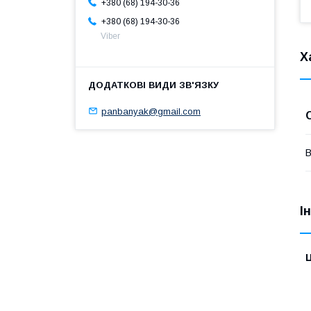
+380 (68) 194-30-36
+380 (68) 194-30-36
Viber
Х
panbanyak@gmail.com
В
І
Ц