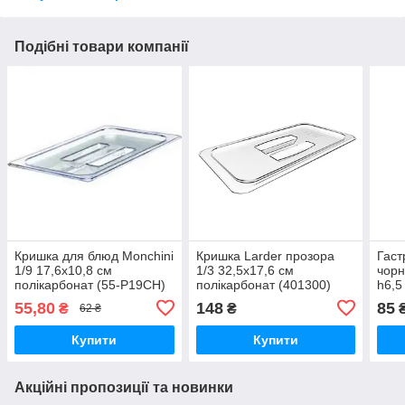
Подібні товари компанії
Кришка для блюд Monchini
Кришка Larder прозора
Гаст
1/9 17,6х10,8 см
1/3 32,5х17,6 см
чорн
полікарбонат (55-P19CH)
полікарбонат (401300)
h6,5
(401
55,80
148
85
₴
₴
62 ₴
Купити
Купити
Акційні пропозиції та новинки