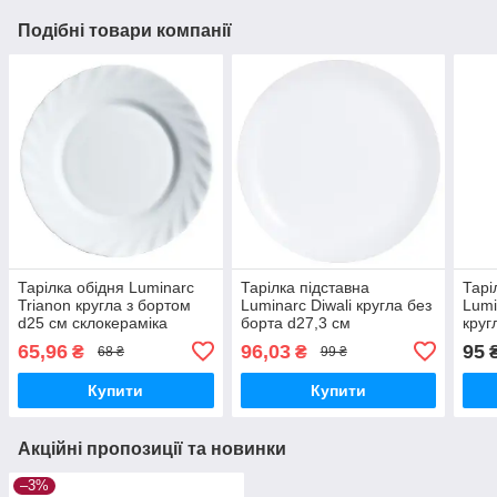
Подібні товари компанії
Тарілка обідня Luminarc
Тарілка підставна
Тарі
Trianon кругла з бортом
Luminarc Diwali кругла без
Lumi
d25 см склокераміка
борта d27,3 см
круг
(3645/3665)
склокераміка
удар
65,96
96,03
95
₴
₴
68 ₴
99 ₴
(7360D/3604N)
Купити
Купити
Акційні пропозиції та новинки
–3%