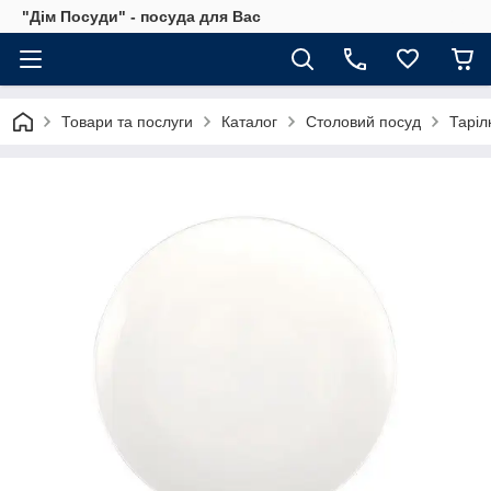
"Дім Посуди" - посуда для Вас
Товари та послуги
Каталог
Столовий посуд
Таріл