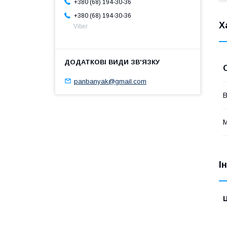
+380 (68) 194-30-36
+380 (68) 194-30-36
Х
Viber
panbanyak@gmail.com
В
М
І
Ц