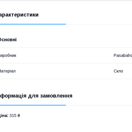
арактеристики
Основні
иробник
Pasabah
атеріал
Скло
нформація для замовлення
іна:
315 ₴