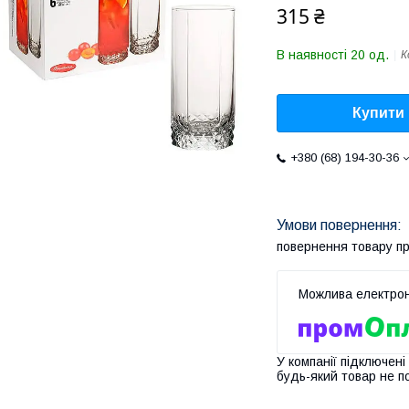
315 ₴
В наявності 20 од.
К
Купити
+380 (68) 194-30-36
повернення товару п
У компанії підключені
будь-який товар не п