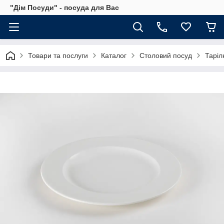
"Дім Посуди" - посуда для Вас
Товари та послуги
Каталог
Столовий посуд
Таріл