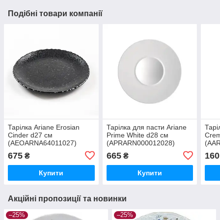
Подібні товари компанії
Тарілка Ariane Erosian
Тарілка для пасти Ariane
Тарі
Cinder d27 см
Prime White d28 см
Crem
(AEOARNA64011027)
(APRARN000012028)
(AA
675
665
160
₴
₴
Купити
Купити
Акційні пропозиції та новинки
–25%
–25%