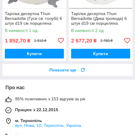
Тарілка десертна Thun
Тарілка десертна Thun
Bernadotte (Гуси св. голубі) 6
Bernadotte (Дика троянда) 6
штук d19 см порцеляна
штук d19 см порцеляна
(5936B59)
(6468011)
В наявності 1 од.
В наявності 2 од.
1 852,70
2 677,20
₴
₴
1 910 ₴
2 760 ₴
Купити
Купити
Показати ще
Про нас
95% позитивних з 153 відгуків за рік
Працює з 22.12.2015
м. Тернопіль
вул. Нова, 10, Тернопіль, Україна