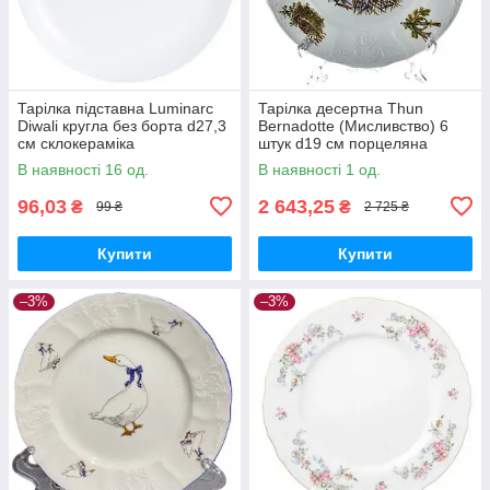
Тарілка підставна Luminarc
Тарілка десертна Thun
Diwali кругла без борта d27,3
Bernadotte (Мисливство) 6
см склокераміка
штук d19 см порцеляна
(7360D/3604N)
(u001011)
В наявності 16 од.
В наявності 1 од.
96,03
2 643,25
₴
₴
99 ₴
2 725 ₴
Купити
Купити
–3%
–3%