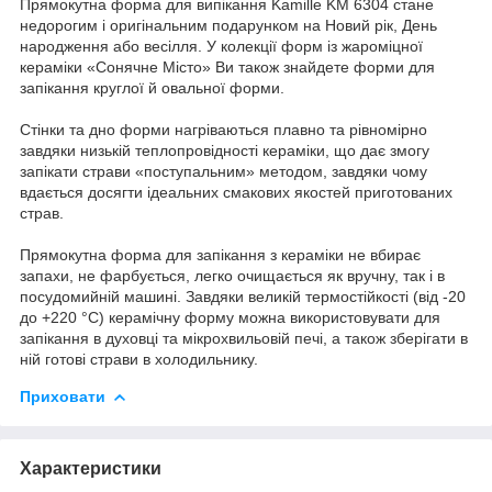
Прямокутна форма для випікання Kamille KM 6304 стане
недорогим і оригінальним подарунком на Новий рік, День
народження або весілля. У колекції форм із жароміцної
кераміки «Сонячне Місто» Ви також знайдете форми для
запікання круглої й овальної форми.
Стінки та дно форми нагріваються плавно та рівномірно
завдяки низькій теплопровідності кераміки, що дає змогу
запікати страви «поступальним» методом, завдяки чому
вдається досягти ідеальних смакових якостей приготованих
страв.
Прямокутна форма для запікання з кераміки не вбирає
запахи, не фарбується, легко очищається як вручну, так і в
посудомийній машині. Завдяки великій термостійкості (від -20
до +220 °C) керамічну форму можна використовувати для
запікання в духовці та мікрохвильовій печі, а також зберігати в
ній готові страви в холодильнику.
Приховати
Характеристики