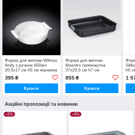
Форма для випічки Wilmax
Форма для випічки
Форм
Andy з ручкою 650мл
Maestro прямокутна
Sili
20,5х17 см h5 см кераміка
37х29,5 см h7 см
h5 с
(997021 WL)
нержавіюча сталь (1107-
395
855
1 5
₴
₴
35 MR)
Купити
Купити
Акційні пропозиції та новинки
–5%
–4%