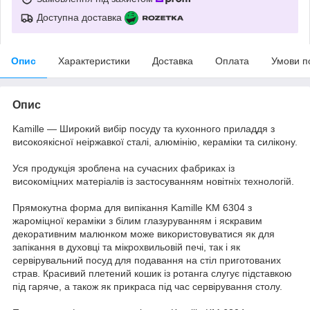
Доступна доставка
Опис
Характеристики
Доставка
Оплата
Умови п
Опис
Kamille — Широкий вибір посуду та кухонного приладдя з
високоякісної неіржавкої сталі, алюмінію, кераміки та силікону.
Уся продукція зроблена на сучасних фабриках із
високоміцних матеріалів із застосуванням новітніх технологій.
Прямокутна форма для випікання Kamille KM 6304 з
жароміцної кераміки з білим глазуруванням і яскравим
декоративним малюнком може використовуватися як для
запікання в духовці та мікрохвильовій печі, так і як
сервірувальний посуд для подавання на стіл приготованих
страв. Красивий плетений кошик із ротанга слугує підставкою
під гаряче, а також як прикраса під час сервірування столу.