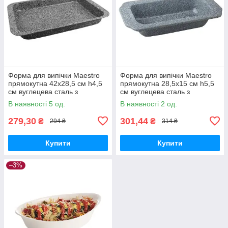
Форма для випічки Maestro
Форма для випічки Maestro
прямокутна 42х28,5 см h4,5
прямокутна 28,5х15 см h5,5
см вуглецева сталь з
см вуглецева сталь з
гранітним покриттям (1116-42
гранітним покриттям (1121-
В наявності 5 од.
В наявності 2 од.
MR)
28 MR)
279,30
301,44
₴
₴
294 ₴
314 ₴
Купити
Купити
–3%