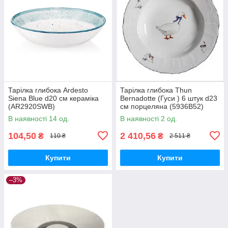
Тарілка глибока Ardesto
Тарілка глибока Thun
Siena Blue d20 см кераміка
Bernadotte (Гуси ) 6 штук d23
(AR2920SWB)
см порцеляна (5936B52)
В наявності 14 од.
В наявності 2 од.
104,50
2 410,56
₴
₴
110 ₴
2 511 ₴
Купити
Купити
–3%