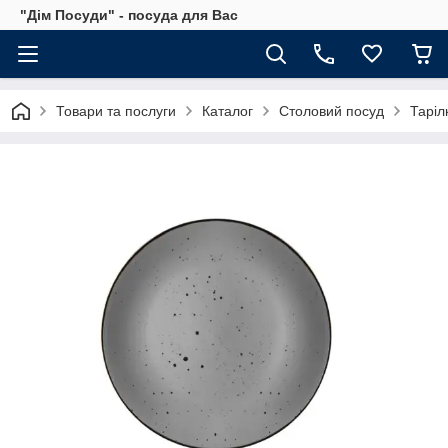
"Дім Посуди" - посуда для Вас
Товари та послуги
Каталог
Столовий посуд
Таріл