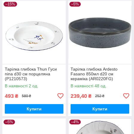
–15%
–5%
Тарілка глибока Thun Гуси
Тарілка глибока Ardesto
nina d30 см порцеляна
Fasano 850мл d20 см
(P1210573)
кераміка (AR0220FG)
В наявності 2 од.
В наявності 48 од.
493
239,40
₴
₴
580 ₴
252 ₴
Купити
Купити
–5%
–4%