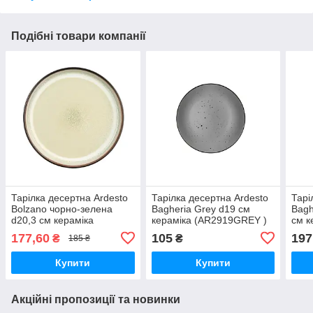
Подібні товари компанії
Тарілка десертна Ardesto
Тарілка десертна Ardesto
Тарі
Bolzano чорно-зелена
Bagheria Grey d19 см
Bagh
d20,3 см кераміка
кераміка (AR2919GREY )
см 
(AR2920BM)
)
177,60
105
197
₴
₴
185 ₴
Купити
Купити
Акційні пропозиції та новинки