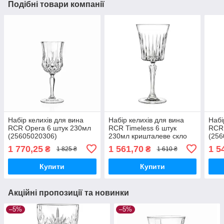
Подібні товари компанії
Набір келихів для вина
Набір келихів для вина
Набі
RCR Opera 6 штук 230мл
RCR Timeless 6 штук
RCR 
(25605020306)
230мл кришталеве скло
(256
(24566020006)
1 770,25
1 561,70
1 5
₴
₴
1 825 ₴
1 610 ₴
Купити
Купити
Акційні пропозиції та новинки
–5%
–5%