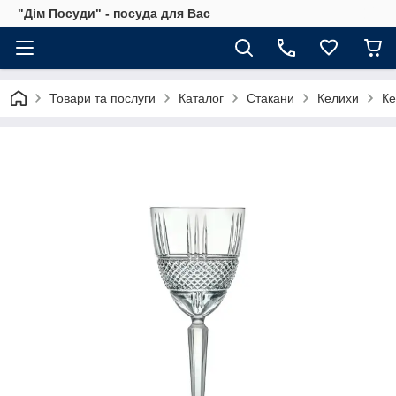
"Дім Посуди" - посуда для Вас
Товари та послуги
Каталог
Стакани
Келихи
Ке