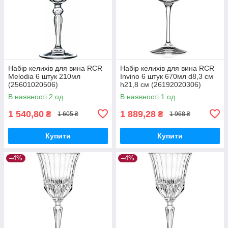
Набір келихів для вина RCR
Набір келихів для вина RCR
Melodia 6 штук 210мл
Invino 6 штук 670мл d8,3 см
(25601020506)
h21,8 см (26192020306)
В наявності 2 од.
В наявності 1 од.
1 540,80
1 889,28
₴
₴
1 605 ₴
1 968 ₴
Купити
Купити
–4%
–4%