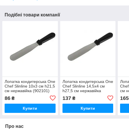
Подібні товари компанії
Лопатка кондитерська One
Лопатка кондитерська One
Лопа
Chef Slinline 10х3 см h21,5
Chef Slinline 14,5х4 см
Chef
см нержавійка (902101)
h27,5 см нержавійка
см н
(902102)
86
137
165
₴
₴
Купити
Купити
Про нас