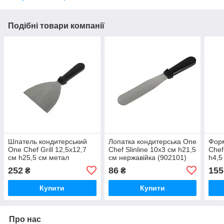
Подібні товари компанії
Шпатель кондитерський
Лопатка кондитерська One
Форм
One Chef Grill 12,5х12,7
Chef Slinline 10х3 см h21,5
Chef
см h25,5 см метал
см нержавійка (902101)
h4,5
(109003)
(901
252
86
155
₴
₴
Купити
Купити
Про нас