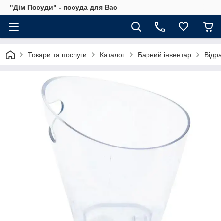
"Дім Посуди" - посуда для Вас
Товари та послуги
Каталог
Барний інвентар
Відр