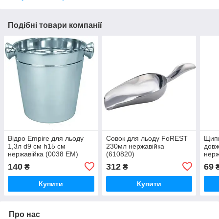
Подібні товари компанії
Відро Empire для льоду
Совок для льоду FoREST
Щипц
1,3л d9 см h15 см
230мл нержавійка
довж
нержавійка (0038 EM)
(610820)
нерж
140
312
69
₴
₴
Купити
Купити
Про нас