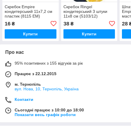
Скребок Empire
Скребок Ringel
Шпат
кондитерський 11х7,2 см
кондитерський 3 штуки
Empi
пластик (8115 EM)
11х8 см (5103/12)
маст
19,4
16
38
28
₴
₴
(811
Купити
Купити
Про нас
95% позитивних з 155 відгуків за рік
Працює з 22.12.2015
м. Тернопіль
вул. Нова, 10, Тернопіль, Україна
Контакти
Сьогодні працює з 10:00 до 18:00
Показати весь графік роботи