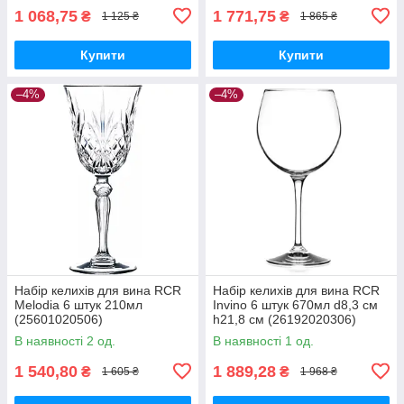
1 068,75
1 771,75
₴
₴
1 125 ₴
1 865 ₴
Купити
Купити
–4%
–4%
Набір келихів для вина RCR
Набір келихів для вина RCR
Melodia 6 штук 210мл
Invino 6 штук 670мл d8,3 см
(25601020506)
h21,8 см (26192020306)
В наявності 2 од.
В наявності 1 од.
1 540,80
1 889,28
₴
₴
1 605 ₴
1 968 ₴