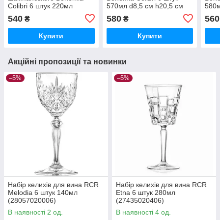
Colibri 6 штук 220мл
570мл d8,5 см h20,5 см
580м
богемське скло
богемське скло
боге
540
580
560
₴
₴
(4S032/220)
(4S032/570)
(4S0
Купити
Купити
Акційні пропозиції та новинки
–5%
–5%
Набір келихів для вина RCR
Набір келихів для вина RCR
Melodia 6 штук 140мл
Etna 6 штук 280мл
(28057020006)
(27435020406)
В наявності 2 од.
В наявності 4 од.