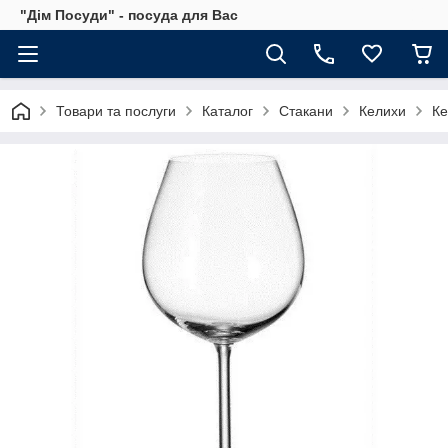
"Дім Посуди" - посуда для Вас
Товари та послуги
Каталог
Стакани
Келихи
Ке