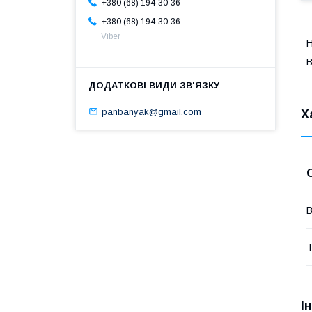
+380 (68) 194-30-36
+380 (68) 194-30-36
Viber
Н
В
panbanyak@gmail.com
Х
В
Т
І