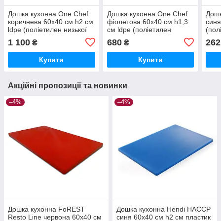
Дошка кухонна One Chef
Дошка кухонна One Chef
Дошк
коричнева 60х40 см h2 см
фіолетова 60х40 см h1,3
синя
ldpe (поліетилен низької
см ldpe (поліетилен
(пол
щільності) (113020)
низької щільності)
щіль
1 100
680
262
₴
₴
(113060)
Купити
Купити
Акційні пропозиції та новинки
–4%
–4%
Дошка кухонна FoREST
Дошка кухонна Hendi НАССР
Resto Line червона 60х40 см
синя 60х40 см h2 см пластик