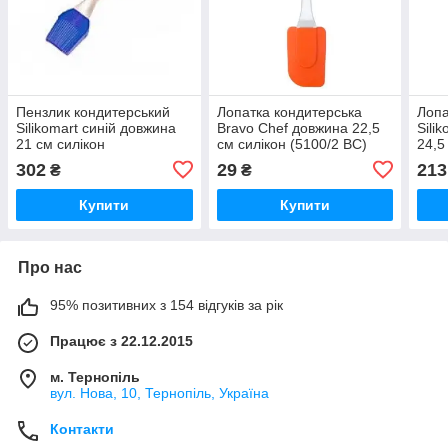
Пензлик кондитерський
Лопатка кондитерська
Лопа
Silikomart синій довжина
Bravo Chef довжина 22,5
Sili
21 см силікон
см силікон (5100/2 BC)
24,5
(ACC023BLU)
(AC
302
29
213
₴
₴
Купити
Купити
Про нас
95% позитивних з 154 відгуків за рік
Працює з 22.12.2015
м. Тернопіль
вул. Нова, 10, Тернопіль, Україна
Контакти