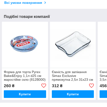
Всі умови повернення
Подібні товари компанії
Форма для торта Pyrex
Ємність для запікання
Ємні
Bake&Enjoy 1,1л d25 см
Simax Exclusive
Sima
жаростійке скло (812B000)
прямокутна 2,5л 31х23 см
3,5л
h6,2 см жаростійке скло
жаро
260
312
456
₴
₴
(7216 Simax)
Sima
Купити
Купити