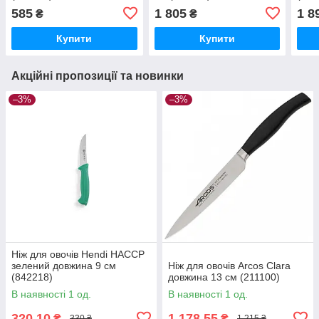
585
1 805
1 8
₴
₴
Купити
Купити
Акційні пропозиції та новинки
–3%
–3%
Ніж для овочів Hendi НАССР
зелений довжина 9 см
Ніж для овочів Arcos Clara
(842218)
довжина 13 см (211100)
В наявності 1 од.
В наявності 1 од.
320,10
1 178,55
₴
₴
330 ₴
1 215 ₴