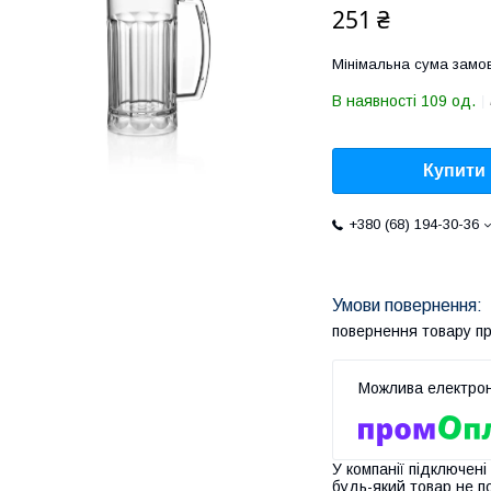
251 ₴
Мінімальна сума замов
В наявності 109 од.
Купити
+380 (68) 194-30-36
повернення товару п
У компанії підключені
будь-який товар не п