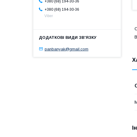
+380 (68) 194-30-36
+380 (68) 194-30-36
Viber
С
В
panbanyak@gmail.com
Х
М
І