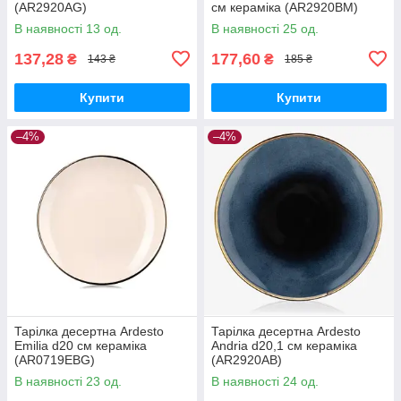
(AR2920AG)
см кераміка (AR2920BM)
В наявності 13 од.
В наявності 25 од.
137,28
177,60
₴
₴
143 ₴
185 ₴
Купити
Купити
–4%
–4%
Тарілка десертна Ardesto
Тарілка десертна Ardesto
Emilia d20 см кераміка
Andria d20,1 см кераміка
(AR0719EBG)
(AR2920AB)
В наявності 23 од.
В наявності 24 од.