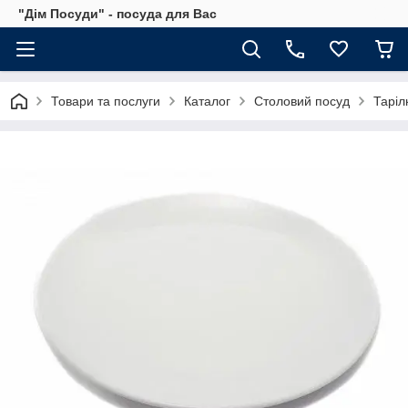
"Дім Посуди" - посуда для Вас
Товари та послуги
Каталог
Столовий посуд
Таріл