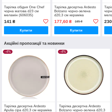
Тарілка обідня One Chef
Тарілка десертна Ardesto
Тарі
чорна матова d23 см
Bolzano чорно-зелена
чорн
меламін (606035)
d20,3 см кераміка
мела
(AR2920BM)
141
177,60
230
₴
₴
185 ₴
Купити
Купити
Акційні пропозиції та новинки
–4%
–4%
Тарілка десертна Ardesto
Тарілка десертна Ardesto
Apulia сіра d20,3 см кераміка
Bolzano чорно-зелена d20,3