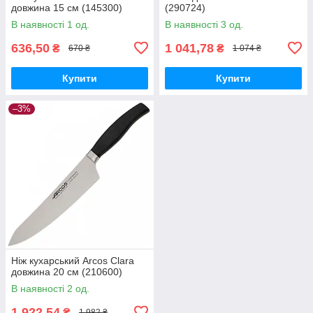
довжина 15 см (145300)
(290724)
В наявності 1 од.
В наявності 3 од.
636,50
1 041,78
₴
₴
670 ₴
1 074 ₴
Купити
Купити
–3%
Ніж кухарський Arcos Clara
довжина 20 см (210600)
В наявності 2 од.
1 922,54
₴
1 982 ₴