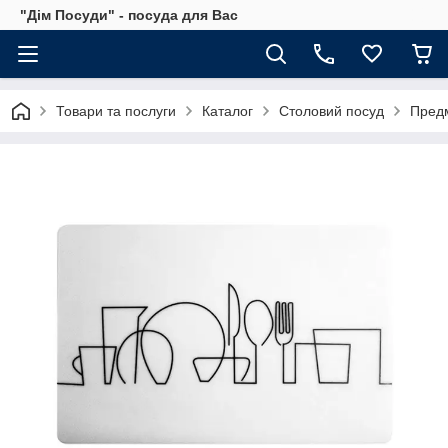
"Дім Посуди" - посуда для Вас
Товари та послуги
Каталог
Столовий посуд
Предм