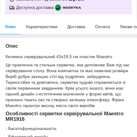
Доступна доставка
Опис
Характеристики
Доставка
Оплата
Умови п
Опис
Килимок сервірувальний 43х28,5 см пластик Maestro
Це практична та стильна серветка, яка допоможе Вам під час
сервірування столу. Вона компактна та має невеликі розміри.
Виріб добре захищає стіл від подряпин, забруднень.
Термостійка та довговічна, серветка чудово справляється зі
своїм первинним завданням. Крім усього іншого, вона має
гарний дизайн з естетичним малюнком у формі квітів, що
приємно тішить око та створює затишну атмосферу. Фірма
Maestro гарантує високу якість своїх виробів.
Особливості серветки сервірувальної Maestro
MR1916
- Багатофункціональність
- Ефективний дизайн