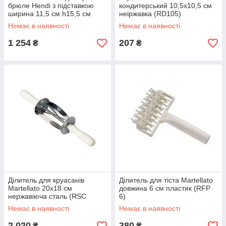
брюле Hendi з підставкою
кондитерський 10,5х10,5 см
ширина 11,5 см h15,5 см
неіржавка (RD105)
(198223)
Немає в наявності
Немає в наявності
1 254
207
₴
₴
Ділитель для круасанів
Ділитель для тіста Martellato
Martellato 20х18 см
довжина 6 см пластик (RFP
нержавіюча сталь (RSС
6)
180*200)
Немає в наявності
Немає в наявності
2 020
380
₴
₴