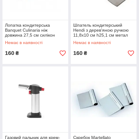
Лопатка кондитерська
Шпатель кондитерський
Banquet Culinaria ніж
Hendi з дерев'яною ручкою
довжина 27,5 см силікон
11,8х10 см h25,1 см метал
(3124150R )
(855102)
Немає в наявності
Немає в наявності
160
160
₴
₴
Газовий пальник для крем-
Скребок Martellato