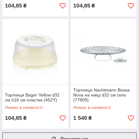
104,85
104,85
₴
₴
Тортниця Nachtmann Bossa
Тортниця Bager Yellow d32
Nova на ніжці d32 см скло
см h16 см пластик (452Y)
(77809)
Немає в наявності
Немає в наявності
104,85
1 540
₴
₴
Показати ще