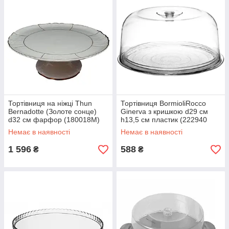
Тортівниця на ніжці Thun
Тортівниця BormioliRocco
Bernadotte (Золоте сонце)
Ginerva з кришкою d29 см
d32 см фарфор (180018M)
h13,5 см пластик (222940
BR)
Немає в наявності
Немає в наявності
1 596
588
₴
₴