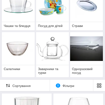
Чашки та блюдця
Посуд для дітей
Страви
Салатники
Заварники та
Одноразовий
турки
посуд
Сортування
0
Фільтри