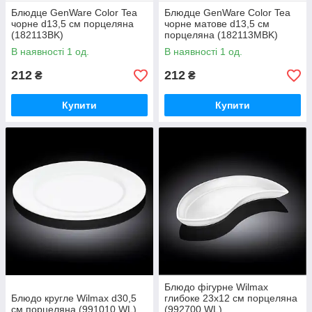
Блюдце GenWare Color Tea
Блюдце GenWare Color Tea
чорне d13,5 см порцеляна
чорне матове d13,5 см
(182113BK)
порцеляна (182113MBK)
В наявності 1 од.
В наявності 1 од.
212
212
₴
₴
Купити
Купити
Блюдо фігурне Wilmax
Блюдо кругле Wilmax d30,5
глибоке 23х12 см порцеляна
см порцеляна (991010 WL)
(992700 WL)