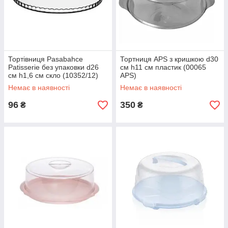
Тортівниця Pasabahce
Тортниця APS з кришкою d30
Patisserie без упаковки d26
см h11 см пластик (00065
см h1,6 см скло (10352/12)
APS)
Немає в наявності
Немає в наявності
96
350
₴
₴