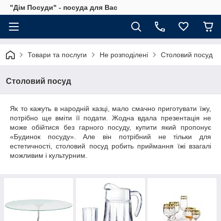
"Дім Посуди" - посуда для Вас
Товари та послуги
Не розподілені
Столовий посуд
Столовий посуд
Як то кажуть в народній казці, мало смачно приготувати їжу,
потрібно ще вміти її подати. Жодна вдала презентація не
може обійтися без гарного посуду, купити який пропонує
«Будинок посуду». Але він потрібний не тільки для
естетичності, столовий посуд робить приймання їжі взагалі
можливим і культурним.