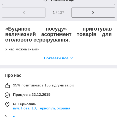
1
/ 137
«Будинок посуду» приготував
величезний асортимент товарів для
столового сервірування.
У нас можна знайти:
·
елегантні тортівниці;
Показати все
·
різноманітні набори для води;
·
склянки та подарункові набори склянок;
Про нас
·
стопки, келихи, чарки;
95% позитивних з 155 відгуків за рік
·
графини та глечики;
·
гарні креманки;
Працює з 22.12.2015
·
глибокі, обідні, десертні тарілки;
м. Тернопіль
вул. Нова, 10, Тернопіль, Україна
·
кухлі — металеві, скляні, порцелянові, склокерамічні;
·
розкішні та практичні столові сервізи;