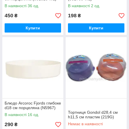
В наявності 36 од.
В наявності 2 од.
450
198
₴
₴
Купити
Купити
Блюдо Arcoroc Fjords глибоке
d18 см порцеляна (N5967)
Тортниця Gondol d28,4 см
В наявності 16 од.
h11,5 см пластик (219G)
290
Немає в наявності
₴