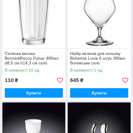
Склянка висока
Набір келихів для коньяку
BormioliRocco Pulsar 465мл
Bohemia Loxia 6 штук 395мл
d8,5 см h14,3 см скло
богемське скло
(360680 BR)
(1SJ03/00000/395)
В наявності 10 од.
В наявності 1 од.
110
645
₴
₴
Купити
Купити