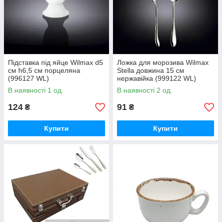
Підставка під яйце Wilmax d5
Ложка для морозива Wilmax
см h6,5 см порцеляна
Stella довжина 15 см
(996127 WL)
нержавійка (999122 WL)
В наявності 1 од.
В наявності 2 од.
124
91
₴
₴
Купити
Купити