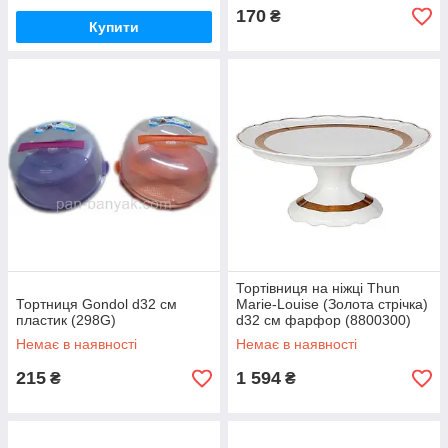
170
₴
Купити
Тортівниця на ніжці Thun
Тортниця Gondol d32 см
Marie-Louise (Золота стрічка)
пластик (298G)
d32 см фарфор (8800300)
Немає в наявності
Немає в наявності
215
1 594
₴
₴