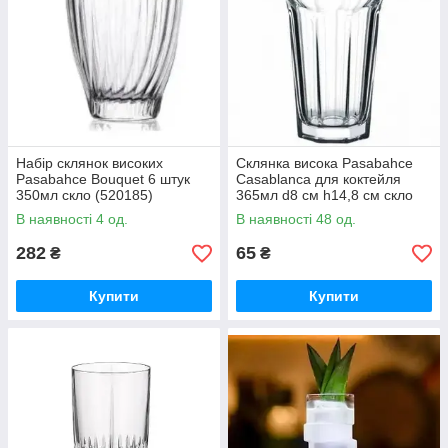
Набір склянок високих
Склянка висока Pasabahce
Pasabahce Bouquet 6 штук
Casablanca для коктейля
350мл скло (520185)
365мл d8 см h14,8 см скло
(52706/1)
В наявності 4 од.
В наявності 48 од.
282
65
₴
₴
Купити
Купити