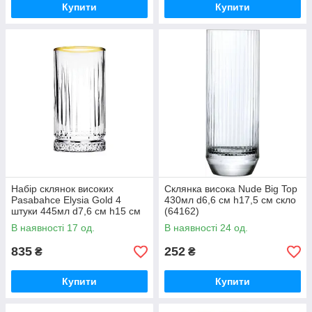
Купити
Купити
Набір склянок високих
Склянка висока Nude Big Top
Pasabahce Elysia Gold 4
430мл d6,6 см h17,5 см скло
штуки 445мл d7,6 см h15 см
(64162)
скло (520015Gold)
В наявності 17 од.
В наявності 24 од.
835
252
₴
₴
Купити
Купити