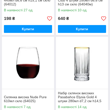
445мл d6,6 см h15,1 см скло
Club 4 штуки 280мл d6,6 см
(64012)
h13 см скло (64040м)
В наявності 27 од.
В наявності 10 од.
198
640
₴
₴
Купити
Купити
Набір склянок високих
Склянка висока Nude Pure
Pasabahce Elysia Gold 4
610мл скло (64025)
штуки 280мл d7,2 см h14,5
см скло (520125Gold)
В наявності 7 од.
В наявності 14 од.