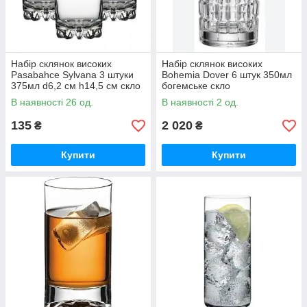
Набір склянок високих
Набір склянок високих
Pasabahce Sylvana 3 штуки
Bohemia Dover 6 штук 350мл
375мл d6,2 см h14,5 см скло
богемське скло
(42812/3)
(21105/15720/350)
В наявності 26 од.
В наявності 2 од.
135
2 020
₴
₴
Купити
Купити