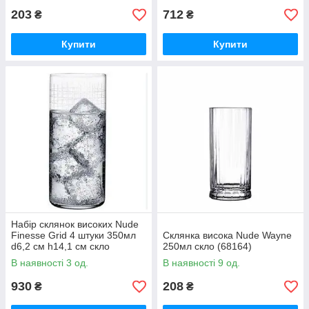
203
712
₴
₴
Купити
Купити
Набір склянок високих Nude
Finesse Grid 4 штуки 350мл
Склянка висока Nude Wayne
d6,2 см h14,1 см скло
250мл скло (68164)
(64011/1081353)
В наявності 3 од.
В наявності 9 од.
930
208
₴
₴