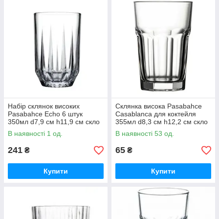
Набір склянок високих
Склянка висока Pasabahce
Pasabahce Echo 6 штук
Casablanca для коктейля
350мл d7,9 см h11,9 см скло
355мл d8,3 см h12,2 см скло
(520225)
(52708/1)
В наявності 1 од.
В наявності 53 од.
241
65
₴
₴
Купити
Купити