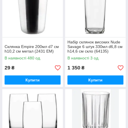
Набір склянок високих Nude
Склянка Empire 200мл d7 см
Savage 6 штук 330мл d6,8 см
h10,2 см метал (2431 EM)
h14,6 см скло (64135)
В наявності 480 од.
В наявності 3 од.
29
1 350
₴
₴
Купити
Купити