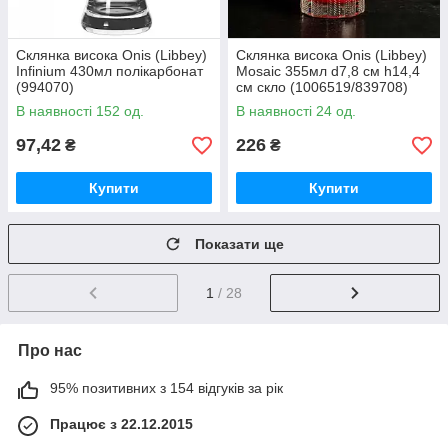
Склянка висока Onis (Libbey)
Склянка висока Onis (Libbey)
Infinium 430мл полікарбонат
Mosaic 355мл d7,8 см h14,4
(994070)
см скло (1006519/839708)
В наявності 152 од.
В наявності 24 од.
97,42
226
₴
₴
Купити
Купити
Показати ще
1
/ 28
Про нас
95% позитивних з 154 відгуків за рік
Працює з 22.12.2015