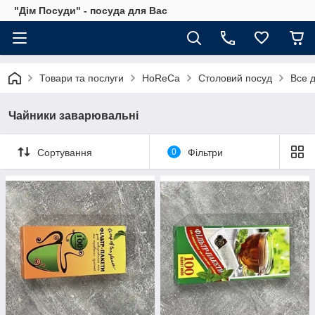
"Дім Посуди" - посуда для Вас
Товари та послуги
HoReCa
Столовий посуд
Все д
Чайники заварювальні
Сортування
0
Фільтри