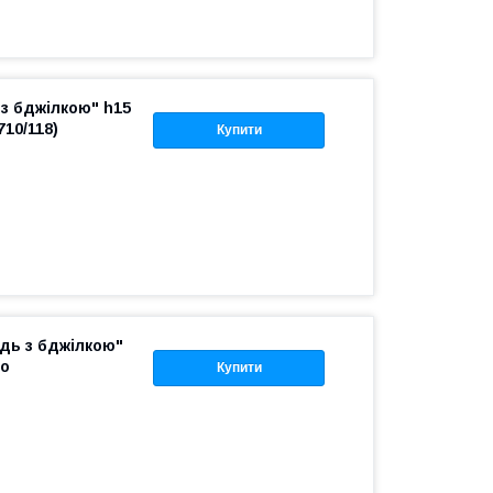
з бджілкою" h15
710/118)
Купити
дь з бджілкою"
ло
Купити