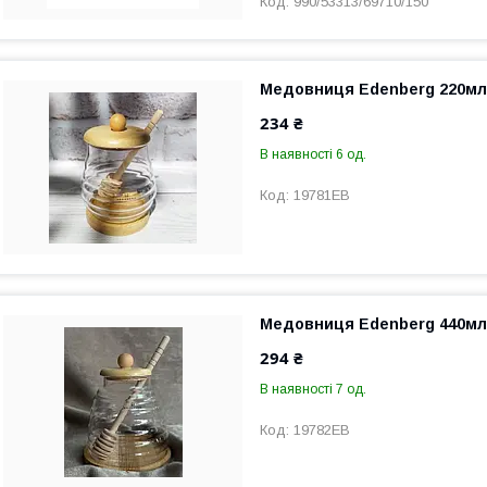
990/53313/69710/150
Медовниця Edenberg 220мл 
234 ₴
В наявності 6 од.
19781EB
Медовниця Edenberg 440мл 
294 ₴
В наявності 7 од.
19782EB