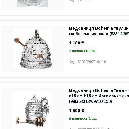
Медовниця Bohemia "вулик 
см богемське скло (53312/69
1 180 ₴
В наявності 1 од.
53312/69710/118
Медовниця Bohemia "ведмі
d15 см h15 см богемське ск
(990/53313/69710/150)
1 500 ₴
В наявності 1 од.